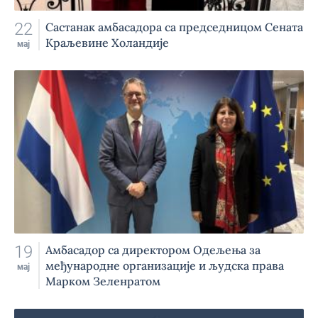
22
Састанак амбасадора са председницом Сената
Краљевине Холандије
мај
19
Амбасадор са директором Одељења за
међународне организације и људска права
мај
Марком Зеленратом