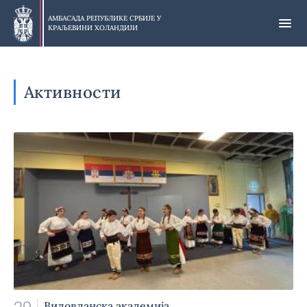
Прескочи
на
АМБАСАДА РЕПУБЛИКЕ СРБИЈЕ У
КРАЉЕВИНИ ХОЛАНДИЈИ
главни
део
Активности
Видовданска академија