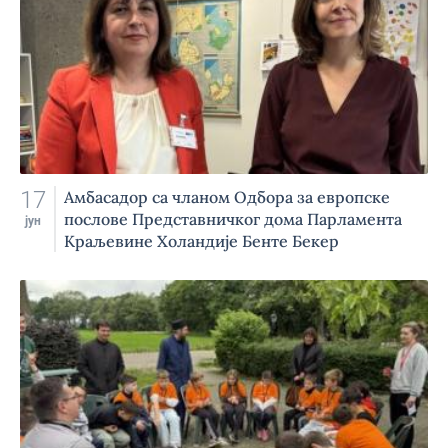
17
Амбасадор са чланом Одбора за европске
послове Представничког дома Парламента
јун
Краљевине Холандије Бенте Бекер