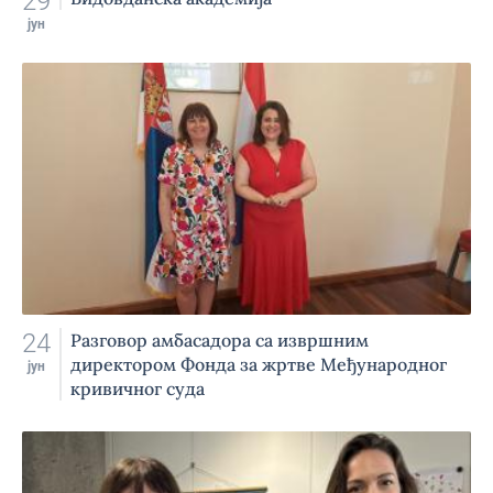
29
јун
24
Разговор амбасадора са извршним
директором Фонда за жртве Међународног
јун
кривичног суда