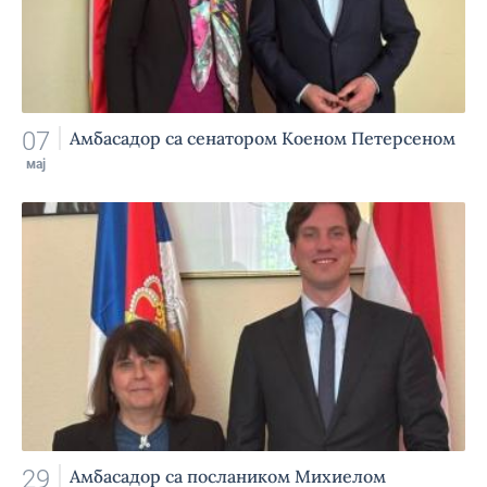
07
Амбасадор са сенатором Коеном Петерсеном
мај
29
Амбасадор са послаником Михиелом