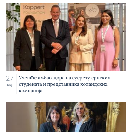
27
Учешће амбасадора на сусрету српских
студената и представника холандских
мај
компанија