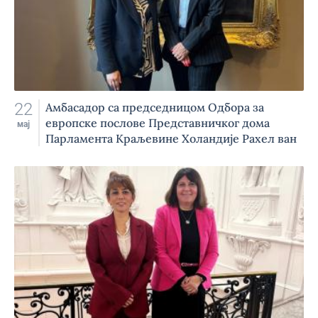
22
Амбасадор са председницом Одбора за
европске послове Представничког дома
мај
Парламента Краљевине Холандије Рахел ван
Метелен