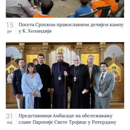
15
Посета Српском православном дечијем кампу
у К. Холандији
јун
31
Представници Амбасаде на обележавању
славе Парохије Свете Тројице у Ротердаму
мај