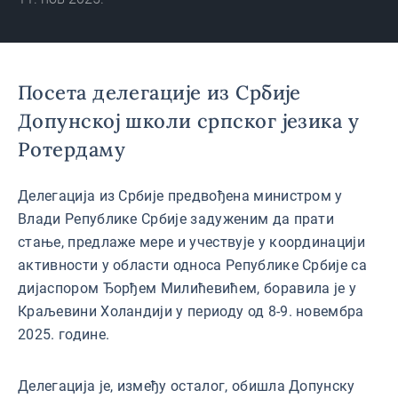
Посета делегације из Србије
Допунској школи српског језика у
Ротердаму
Делегација из Србије предвођена министром у
Влади Републике Србије задуженим да прати
стање, предлаже мере и учествује у координацији
активности у области односа Републике Србије са
дијаспором Ђорђем Милићевићем, боравила је у
Краљевини Холандији у периоду од 8-9. новембра
2025. године.
Делегација је, између осталог, обишла Допунску