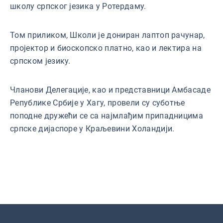
школу српског језика у Ротердаму.
Том приликом, Школи је дониран лаптоп рачунар,
пројектор и биоскопско платно, као и лектира на
српском језику.
Чланови Делегације, као и представници Амбасаде
Републике Србије у Хагу, провели су суботње
поподне дружећи се са најмлађим припадницима
српске дијаспоре у Краљевини Холандији.